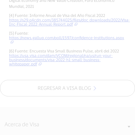
Digital Economy and New Value Creation, Foro Económico
Mundial, 2021
[4] Fuente: Informe Anual de Visa del Año Fiscal 2022
https://s29.q4cdn.com/385744025/files/doc_downloads/2022/Visa-
Inc-Fiscal-2022-Annual-Report.pdf
[5] Fuente:
https://news.gallup.com/poll/1597/confidence-institutions.aspx
[6] Fuente: Encuesta Visa Small Business Pulse, abril del 2022
https://usa.visa.com/dam/VCOM/regional/na/us/run-your-
business/documents/visa-2022-h1-small-business-
whitepaper.pdf
REGRESAR A VISA BLOG
Acerca de Visa