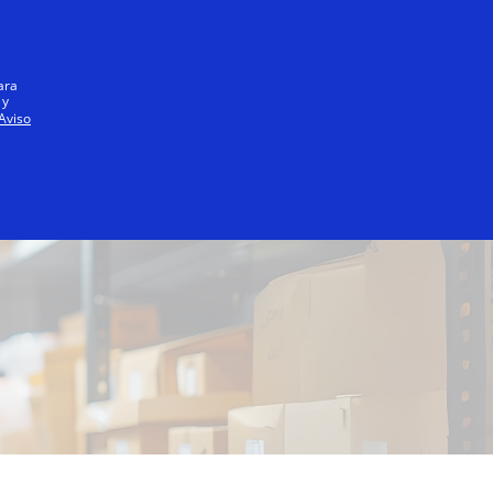
Iniciar sesión / registrarse
Todos
ara
 y
Aviso