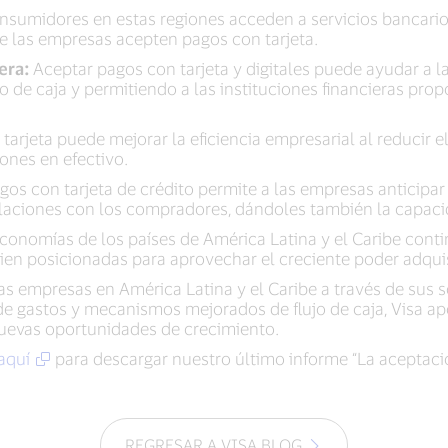
umidores en estas regiones acceden a servicios bancarios y
 las empresas acepten pagos con tarjeta.
iera:
Aceptar pagos con tarjeta y digitales puede ayudar a l
o de caja y permitiendo a las instituciones financieras prop
arjeta puede mejorar la eficiencia empresarial al reducir el
ones en efectivo.
os con tarjeta de crédito permite a las empresas anticipa
relaciones con los compradores, dándoles también la capaci
conomías de los países de América Latina y el Caribe cont
ien posicionadas para aprovechar el creciente poder adquis
s empresas en América Latina y el Caribe a través de sus 
de gastos y mecanismos mejorados de flujo de caja, Visa a
 nuevas oportunidades de crecimiento.
 aquí
para descargar nuestro último informe “La aceptaci
REGRESAR A VISA BLOG