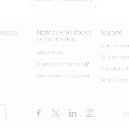
valores
Noticias + Medios de
Soporte
comunicación
Centro de sopo
Sala de prensa
Política + Norm
Relaciones con inversores
Comunícate con
Noticias sobre impacto global
Pérdida o Robo 
Facebook
Twitter
LinkedIn
Instagram
© C