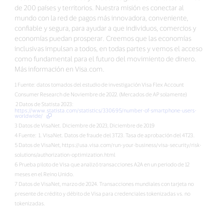
de 200 países y territorios. Nuestra misión es conectar al
mundo con la red de pagos más innovadora, conveniente,
confiable y segura, para ayudar a que individuos, comercios y
economías puedan prosperar. Creemos que las economías
inclusivas impulsan a todos, en todas partes y vemos el acceso
como fundamental para el futuro del movimiento de dinero.
Más información en Visa.com.
1 Fuente: datos tomados del estudio de investigación Visa Flex Account
Consumer Research de Noviembre de 2022. (Mercados de AP solamente)
2 Datos de Statista 2023:
https://www.statista.com/statistics/330695/number-of-smartphone-users-
worldwide/
3 Datos de VisaNet. Diciembre de 2023, Diciembre de 2019
4 Fuente: 1. VisaNet. Datos de fraude del 3T23. Tasa de aprobación del 4T23.
5 Datos de VisaNet, https://usa.visa.com/run-your-business/visa-security/risk-
solutions/authorization-optimization.html
6 Prueba piloto de Visa que analizó transacciones A2A en un periodo de 12
meses en el Reino Unido.
7 Datos de VisaNet, marzo de 2024. Transacciones mundiales con tarjeta no
presente de crédito y débito de Visa para credenciales tokenizadas vs. no
tokenizadas.