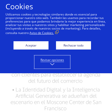
Saltar al contenido
Cookies
Utilizamos cookies y tecnologías similares donde es esencial para
proporcionar nuestro sitio web. También las usamos para recordar tus
preferencias para que podamos brindarte la mejor experiencia en línea,
Visa reinventa la tarjeta
analizar tus visitas a nuestros sitios y habilitar marketing personalizado
(incluyendo a través de nuestros socios de marketing). Para detalles,
y revela nuevos
consulta nuestro
Aviso de Cookies.
productos para la era
Aceptar
Rechazar todo
digital
Revisar opciones
•
Visa reúne a líderes de la industria en su
Visa Payments Forum, su encuentro anual
con clientes para establecer la agenda
del futuro del comercio
•
La Identidad Digital y la Inteligencia
Artificial Generativa se adueñan del
escenario en el Moscone Center de San
Francisco