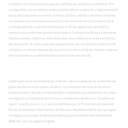
y cambios en circunstancias que son difíciles de predecir o cuantificar. Por
consiguiente, los resultados reales podrían diferir sustancial y negativamente
de las declaraciones con miras al futuro de Visa, debido a diversos factores,
incluyendo los contenidos en nuestro Informe Anual en el Formulario 10-K
correspondiente al año fiscal finalizado el 30 de septiembre del 2020, y
nuestros otros informes presentados ante la Comisión de Bolsa y Valores de
Estados Unidos. Usted no debe depositar una confianza excesiva en dichas
declaraciones. A menos que sea requerido por ley, no tenemos intención de
actualizar ni revisar ninguna declaración con miras al futuro, debido a nuevas
informaciones o acontecimientos futuros o de otro modo.
-
1 Este logro de la neutralidad de carbono cubre la huella de las emisiones de
gases de efecto invernadero, es decir, las emisiones de Visa de Alcance 1
(fuente propia), Alcance 2 (electricidad comprada) y los elementos de viajes
de negocios y desplazamientos de los empleados de Alcance 3 (cadena de
valor). Los Alcances 1, 2 y 3 son los definidos por el Protocolo de Gases de
Efecto Invernadero del Instituto de Recursos Mundiales (WRI, por sus siglas
en inglés) y el Consejo Empresarial Mundial para el Desarrollo Sustentable
(WBCSD, por sus siglas en inglés).