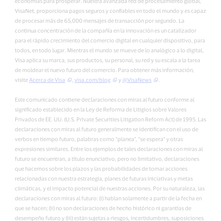
economías para prosperar. Nuestra avanzada red de procesamiento global,
VisaNet, proporciona pagos seguros y confiables en todo el mundo y es capaz
de procesar más de 65,000 mensajes de transacción por segundo. La
continua concentración de la compañía en la innovación es un catalizador
para el rápido crecimiento del comercio digital en cualquier dispositivo, para
todos, en todo lugar. Mientras el mundo se mueve de lo analógico a lo digital,
Visa aplica su marca, sus productos, su personal, su red y su escala a la tarea
de moldear el nuevo futuro del comercio. Para obtener más información,
visite
Acerca de Visa
,
visa.com/blog
y
@VisaNews
.
Este comunicado contiene declaraciones con miras al futuro conforme al
significado establecido en la Ley de Reforma de Litigios sobre Valores
Privados de EE. UU. (U.S. Private Securities Litigation Reform Act) de 1995. Las
declaraciones con miras al futuro generalmente se identifican con el uso de
verbos en tiempo futuro, palabras como “planea”, “se espera” y otras
expresiones similares. Entre los ejemplos de tales declaraciones con miras al
futuro se encuentran, a título enunciativo, pero no limitativo, declaraciones
que hacemos sobre los plazos y las probabilidades de tomar acciones
relacionadas con nuestra estrategia, planes de futuras iniciativas y metas
climáticas, y el impacto potencial de nuestras acciones. Por su naturaleza, las
declaraciones con miras al futuro: (i) hablan solamente a partir de la fecha en
que se hacen; (ii) no son declaraciones de hecho histórico ni garantías de
desempeño futuro y (iii) están sujetas a riesgos, incertidumbres, suposiciones