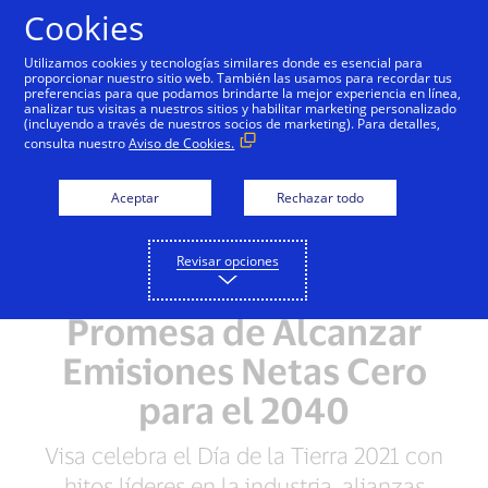
Saltar al contenido
Cookies
Utilizamos cookies y tecnologías similares donde es esencial para
proporcionar nuestro sitio web. También las usamos para recordar tus
preferencias para que podamos brindarte la mejor experiencia en línea,
analizar tus visitas a nuestros sitios y habilitar marketing personalizado
NOTA DE PRENSA
(incluyendo a través de nuestros socios de marketing). Para detalles,
consulta nuestro
Aviso de Cookies.
Visa Refuerza su
Aceptar
Rechazar todo
Compromiso Global con
la Sustentabilidad
Revisar opciones
Medioambiental con la
Promesa de Alcanzar
Emisiones Netas Cero
para el 2040
Visa celebra el Día de la Tierra 2021 con
hitos líderes en la industria, alianzas