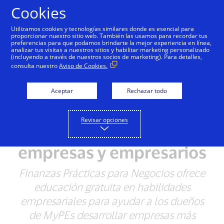
Saltar al contenido
Cookies
Utilizamos cookies y tecnologías similares donde es esencial para
proporcionar nuestro sitio web. También las usamos para recordar tus
preferencias para que podamos brindarte la mejor experiencia en línea,
analizar tus visitas a nuestros sitios y habilitar marketing personalizado
NOTAS DE PRENSA
(incluyendo a través de nuestros socios de marketing). Para detalles,
consulta nuestro
Aviso de Cookies.
Visa expande Finanzas
Aceptar
Rechazar todo
Prácticas para Negocios:
Recursos educativos
Revisar opciones
gratuitos para pequeñas
empresas y empresarios
Finanzas Prácticas para Negocios ofrece
educación gratuita en habilidades
empresariales para ayudar a los dueños
de MyPEs desarrollar empresas más