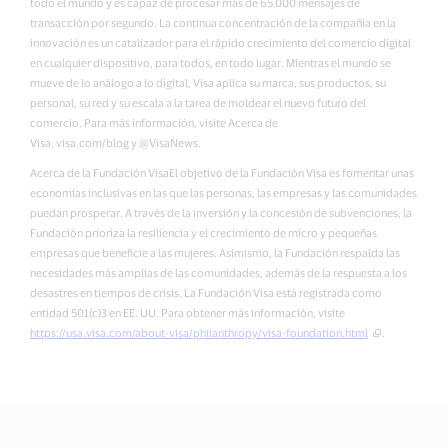
todo el mundo y es capaz de procesar más de 65.000 mensajes de
transacción por segundo. La continua concentración de la compañía en la
innovación es un catalizador para el rápido crecimiento del comercio digital
en cualquier dispositivo, para todos, en todo lugar. Mientras el mundo se
mueve de lo análogo a lo digital, Visa aplica su marca, sus productos, su
personal, su red y su escala a la tarea de moldear el nuevo futuro del
comercio. Para más información, visite Acerca de
Visa, visa.com/blog y @VisaNews.
Acerca de la Fundación VisaEl objetivo de la Fundación Visa es fomentar unas
economías inclusivas en las que las personas, las empresas y las comunidades
puedan prosperar. A través de la inversión y la concesión de subvenciones, la
Fundación prioriza la resiliencia y el crecimiento de micro y pequeñas
empresas que beneficie a las mujeres. Asimismo, la Fundación respalda las
necesidades más amplias de las comunidades, además de la respuesta a los
desastres en tiempos de crisis. La Fundación Visa está registrada como
entidad 501(c)3 en EE. UU. Para obtener más información, visite
https://usa.visa.com/about-visa/philanthropy/visa-foundation.html
.