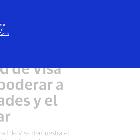
Iniciar sesión / registrarse
Todos
ara
 y
Aviso
ilidad
d de Visa
poderar a
des y el
ar
dad de Visa demuestra el