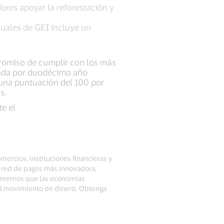
ores apoyar la reforestación y
duales de GEI incluye un
promiso de cumplir con los más
brada por duodécimo año
una puntuación del 100 por
as.
te el
mercios, instituciones financieras y
a red de pagos más innovadora,
 Creemos que las economías
del movimiento de dinero. Obtenga