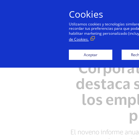
Cookies
Utilizamos cookies y tecnologías simila
recordar tus preferencias para que podamo
habilitar marketing personalizado (inclu
de Cookies.
El In
Aceptar
Rech
Corporat
destaca 
los emp
p
El noveno informe anual