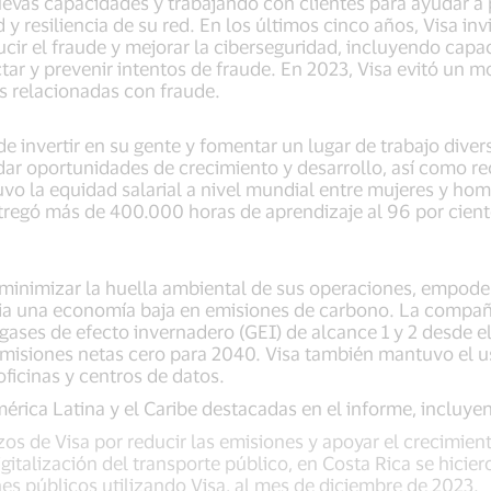
uevas capacidades y trabajando con clientes para ayudar a 
 y resiliencia de su red. En los últimos cinco años, Visa inv
ucir el fraude y mejorar la ciberseguridad, incluyendo capa
tectar y prevenir intentos de fraude. En 2023, Visa evitó un
as relacionadas con fraude.
invertir en su gente y fomentar un lugar de trabajo divers
dar oportunidades de crecimiento y desarrollo, así como r
uvo la equidad salarial a nivel mundial entre mujeres y ho
ntregó más de 400.000 horas de aprendizaje al 96 por cien
 minimizar la huella ambiental de sus operaciones, empode
acia una economía baja en emisiones de carbono. La compañ
 gases de efecto invernadero (GEI) de alcance 1 y 2 desde e
emisiones netas cero para 2040. Visa también mantuvo el u
oficinas y centros de datos.
mérica Latina y el Caribe destacadas en el informe, incluyen
os de Visa por reducir las emisiones y apoyar el crecimie
igitalización del transporte público, en Costa Rica se hicie
nes públicos utilizando Visa, al mes de diciembre de 2023.