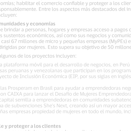
as; habilitar el comercio confiable y proteger a los client
responsablemente. Entre los aspectos más destacados del i
incluyen:
omunidades y economías
 brindar a personas, hogares y empresas acceso a pagos di
s sustentos económicos, así como sus negocios y comunida
a casi 67 millones de micro y pequeñas empresas (MyPEs) e
dirigidas por mujeres. Esto supera su objetivo de 50 millon
 algunos de los proyectos incluyen:
 plataforma móvil para el desarrollo de negocios, en Perú 
as peruanas y venezolanas que participan en los programa
ecto de Inclusión Económica (EIP, por sus siglas en inglés
Elas Prosperam en Brasil para ayudar a emprendedoras negr
 con CAIXA para lanzar el Desafío de Mujeres Emprendedora
 capital semilla a emprendedoras en comunidades subaten
a de subvenciones She's Next, creando así un mayor acces
ñas empresas propiedad de mujeres en todo el mundo, incl
e y proteger a los clientes