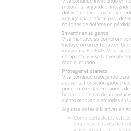
Visa continuó invirtiendo en n
mejorar la seguridad, integridad
dólares en tecnología para red
inteligencia artificial para de
millones de dólares en pérdid
Invertir en su gente
Visa mantuvo su compromiso de 
incluyeron un enfoque en brin
integrales. En 2023, Visa mant
compañía, y Visa University e
todo el mundo.
Proteger el planeta
Visa continuó trabajando para
apoyar la transición global h
por ciento en las emisiones de
hacia su objetivo de alcanzar 
ciento renovable en todas sus 
Algunas de las iniciativas en A
Como parte de los esfuerz
empresas a través de la d
viajes en autobuses y tre