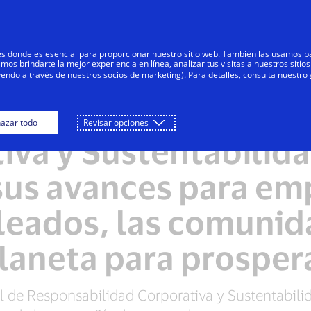
Saltar al contenido
Personas
Negocios
Innovadores
res donde es esencial para proporcionar nuestro sitio web. También las usamos p
s brindarte la mejor experiencia en línea, analizar tus visitas a nuestros sitios
yendo a través de nuestros socios de marketing). Para detalles, consulta nuestro
forme de Responsab
azar todo
Revisar opciones
iva y Sustentabilida
sus avances para em
leados, las comunida
laneta para prosper
 de Responsabilidad Corporativa y Sustentabili