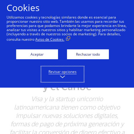
Saltar al contenido
Cookies
Utilizamos cookies y tecnologías similares donde es esencial para
proporcionar nuestro sitio web. También las usamos para recordar tus
preferencias para que podamos brindarte la mejor experiencia en línea,
analizar tus visitas a nuestros sitios y habilitar marketing personalizado
NOTAS DE PRENSA
(incluyendo a través de nuestros socios de marketing). Para detalles,
consulta nuestro
Aviso de Cookies.
Visa y Rappi firman
alianza estratégica para
Aceptar
Rechazar todo
acelerar el comercio
Revisar opciones
digital en América Latina
y el Caribe
Visa y la startup unicornio
latinoamericana tienen como objetivo
impulsar nuevas soluciones digitales,
formas de pago de próxima generación y
facilitar la conversión de dinero efectivo a