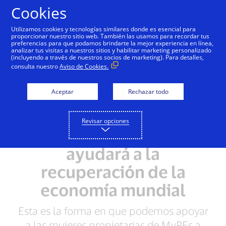
Saltar al contenido
Cookies
Utilizamos cookies y tecnologías similares donde es esencial para
proporcionar nuestro sitio web. También las usamos para recordar tus
preferencias para que podamos brindarte la mejor experiencia en línea,
analizar tus visitas a nuestros sitios y habilitar marketing personalizado
NOTA DE PRENSA
(incluyendo a través de nuestros socios de marketing). Para detalles,
consulta nuestro
Aviso de Cookies.
Por qué invertir en
Aceptar
Rechazar todo
mujeres propietarias de
microempresas y
Revisar opciones
pequeñas empresas
ayudará a la
recuperación de la
economía mundial
Esta es la forma en que podemos apoyar
a las mujeres propietarias de MyPEs a