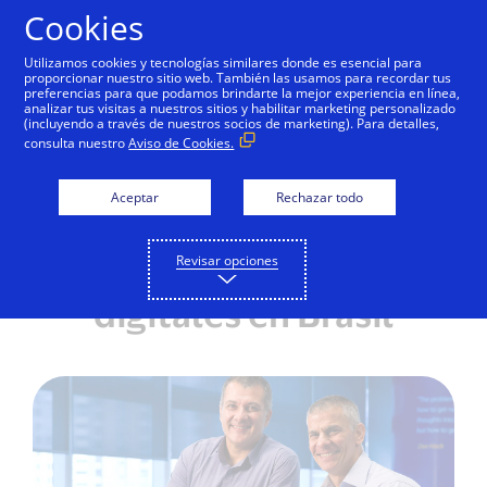
Saltar al contenido
Cookies
Utilizamos cookies y tecnologías similares donde es esencial para
proporcionar nuestro sitio web. También las usamos para recordar tus
preferencias para que podamos brindarte la mejor experiencia en línea,
analizar tus visitas a nuestros sitios y habilitar marketing personalizado
NOTAS DE PRENSA
(incluyendo a través de nuestros socios de marketing). Para detalles,
consulta nuestro
Aviso de Cookies.
Visa hace una inversión
estratégica en
Aceptar
Rechazar todo
Conductor para acelerar
Revisar opciones
la adopción de los pagos
digitales en Brasil