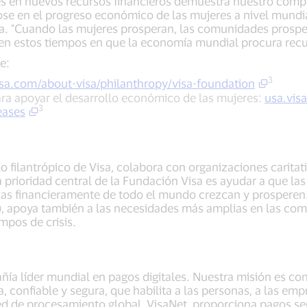
es en nuevos recursos financieros demuestra nuestro comp
e en el progreso económico de las mujeres a nivel mundia
sa. "Cuando las mujeres prosperan, las comunidades prosp
n estos tiempos en que la economía mundial procura recup
e:
3
isa.com/about-visa/philanthropy/visa-foundation
ra apoyar el desarrollo económico de las mujeres:
usa.vis
3
eases
o filantrópico de Visa, colabora con organizaciones caritat
prioridad central de la Fundación Visa es ayudar a que l
das financieramente de todo el mundo crezcan y prosperen.
), apoya también a las necesidades más amplias en las co
mpos de crisis.
añía líder mundial en pagos digitales. Nuestra misión es c
, confiable y segura, que habilita a las personas, a las em
d de procesamiento global, VisaNet, proporciona pagos seg