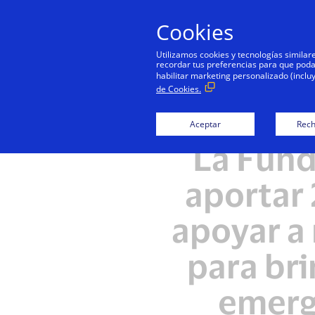
Cookies
Utilizamos cookies y tecnologías simila
recordar tus preferencias para que podamo
habilitar marketing personalizado (inclu
de Cookies.
Aceptar
Rech
La Fund
aportar 
apoyar a
para bri
emerg