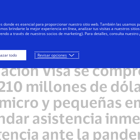
Saltar al contenido
Personas
Negocios
Innovadores
res donde es esencial para proporcionar nuestro sitio web. También las usamos p
s brindarte la mejor experiencia en línea, analizar tus visitas a nuestros sitios
yendo a través de nuestros socios de marketing). Para detalles, consulta nuestro
azar todo
Revisar opciones
NOTAS DE PRENSA
ación Visa se comp
210 millones de dól
 micro y pequeñas e
ndar asistencia inm
encia ante la pande