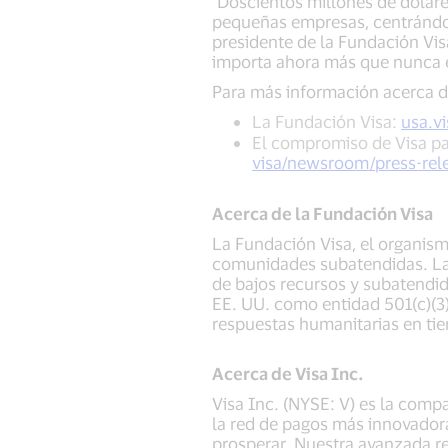
"Doscientos millones de dólar
pequeñas empresas, centrándos
presidente de la Fundación Vi
importa ahora más que nunca e
Para más información acerca d
La Fundación Visa:
usa.v
El compromiso de Visa pa
visa/newsroom/press-rel
Acerca de la Fundación Visa
La Fundación Visa, el organism
comunidades subatendidas. La 
de bajos recursos y subatendi
EE. UU. como entidad 501(c)(3
respuestas humanitarias en tie
Acerca de Visa Inc.
Visa Inc. (NYSE: V) es la comp
la red de pagos más innovadora
prosperar. Nuestra avanzada re