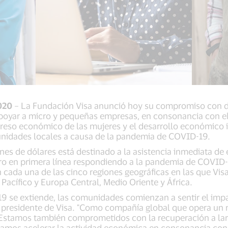
2020
– La Fundación Visa anunció hoy su compromiso con d
poyar a micro y pequeñas empresas, en consonancia con el 
reso económico de las mujeres y el desarrollo económico i
nidades locales a causa de la pandemia de COVID-19.
nes de dólares está destinado a la asistencia inmediata d
ucro en primera línea respondiendo a la pandemia de COVID
n cada una de las cinco regiones geográficas en las que Vi
a Pacífico y Europa Central, Medio Oriente y África.
19 se extiende, las comunidades comienzan a sentir el imp
 y presidente de Visa. "Como compañía global que opera un
Estamos también comprometidos con la recuperación a la
mos acelerar la actividad económica en consonancia con 