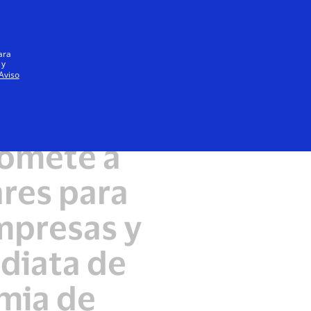
Iniciar sesión / registrarse
Todos
ara
 y
Aviso
romete a
ares para
mpresas y
ediata de
mia de