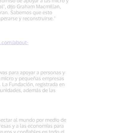
romiso de apoyar a las micro y
l", dijo Graham Macmillan,
eran. Sabemos que esto
erarse y reconstruirse."
a.com/about-
ivas para apoyar a personas y
as micro y pequeñas empresas
 La Fundación, registrada en
munidades, además de las
onectar al mundo por medio de
presas y a las economías para
uros y confiables en todo el