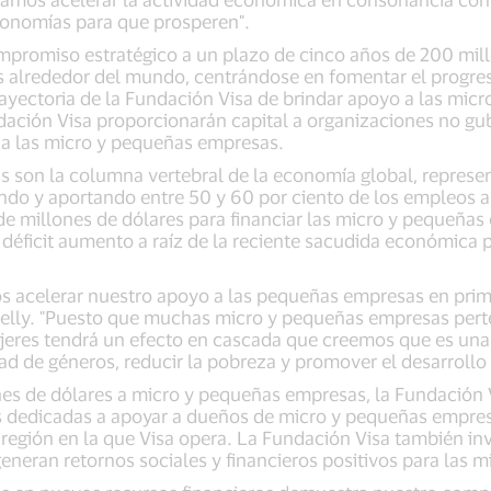
conomías para que prosperen".
promiso estratégico a un plazo de cinco años de 200 mill
 alrededor del mundo, centrándose en fomentar el progre
trayectoria de la Fundación Visa de brindar apoyo a las mic
dación Visa proporcionarán capital a organizaciones no g
 a las micro y pequeñas empresas.
 son la columna vertebral de la economía global, represe
ndo y aportando entre 50 y 60 por ciento de los empleos a
de millones de dólares para financiar las micro y pequeña
 déficit aumento a raíz de la reciente sacudida económica
acelerar nuestro apoyo a las pequeñas empresas en prime
Kelly. "Puesto que muchas micro y pequeñas empresas pert
eres tendrá un efecto en cascada que creemos que es una
dad de géneros, reducir la pobreza y promover el desarrollo
es de dólares a micro y pequeñas empresas, la Fundación 
s dedicadas a apoyar a dueños de micro y pequeñas empres
región en la que Visa opera. La Fundación Visa también inv
generan retornos sociales y financieros positivos para las