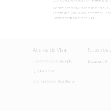
Las cifras incluyen vuelos a París entre el 19 de 
¹Las cifras comparan el fin de semana del 28/29/3
²Las cifras incluyen vuelos a París entre el 19 de
³Tarjetahabientes de Visa de EE.UU.
Acerca de Visa
Nuestros 
Liderando con el ejemplo
Inclusión
Qué hacemos
Oportunidades laborales