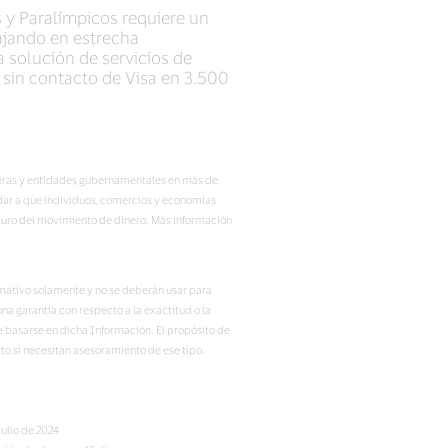
 y Paralímpicos requiere un
ajando en estrecha
 solución de servicios de
 sin contacto de Visa en 3.500
ncieras y entidades gubernamentales en más de
udar a que individuos, comercios y economías
turo del movimiento de dinero. Más información
ormativo solamente y no se deberán usar para
na garantía con respecto a la exactitud o la
 basarse en dicha Información. El propósito de
rto si necesitan asesoramiento de ese tipo.
ulio de 2024