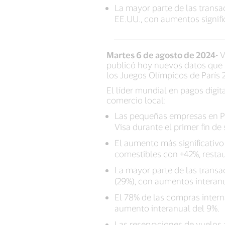
La mayor parte de las transa
EE.UU., con aumentos signific
Martes 6 de agosto de 2024-
V
publicó hoy nuevos datos que r
los Juegos Olímpicos de París 
El líder mundial en pagos digit
comercio local:
Las pequeñas empresas en Par
Visa durante el primer fin d
El aumento más significativo 
comestibles con +42%, resta
La mayor parte de las transa
(29%), con aumentos interanua
El 78% de las compras intern
aumento interanual del 9%.
Las reservaciones de vuelos