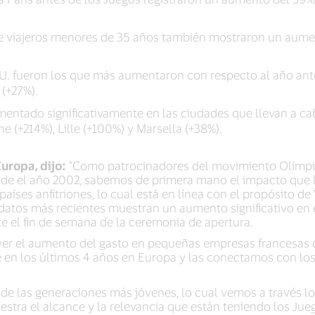
e de viajeros menores de 35 años también mostraron un aum
UU. fueron los que más aumentaron con respecto al año ante
(+27%).
mentado significativamente en las ciudades que llevan a c
ne (+214%), Lille (+100%) y Marsella (+38%).
uropa, dijo:
"Como patrocinadores del movimiento Olímpi
sde el año 2002, sabemos de primera mano el impacto que 
aíses anfitriones, lo cual está en línea con el propósito de
 datos más recientes muestran un aumento significativo en
te el fin de semana de la ceremonia de apertura.
er el aumento del gasto en pequeñas empresas francesas
se en los últimos 4 años en Europa y las conectamos con lo
 de las generaciones más jóvenes, lo cual vemos a través lo
tra el alcance y la relevancia que están teniendo los Juego