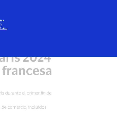
Iniciar sesión / registrarse
Todos
ara
 y
Aviso
 el gasto
arís 2024
 francesa
s durante el primer fin de
s de comercio, incluidos