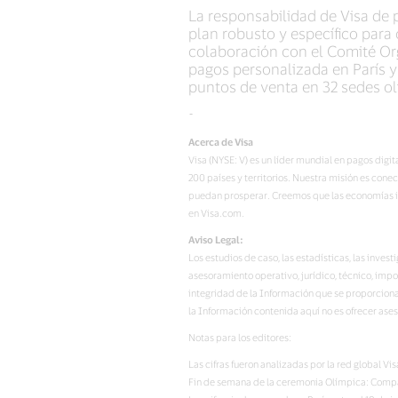
La responsabilidad de Visa de 
plan robusto y específico par
colaboración con el Comité Org
pagos personalizada en París y
puntos de venta en 32 sedes ol
-
Acerca de Visa
Visa (NYSE: V) es un líder mundial en pagos dig
200 países y territorios. Nuestra misión es con
puedan prosperar. Creemos que las economías in
en Visa.com.
Aviso Legal:
Los estudios de caso, las estadísticas, las inv
asesoramiento operativo, jurídico, técnico, impos
integridad de la Información que se proporcion
la Información contenida aquí no es ofrecer ases
Notas para los editores:
Las cifras fueron analizadas por la red global Vi
Fin de semana de la ceremonia Olímpica: Compara