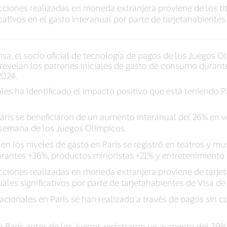
cciones realizadas en moneda extranjera proviene de los tit
ativos en el gasto interanual por parte de tarjetahabientes
isa, el socio oficial de tecnología de pagos de los Juegos O
evelan los patrones iniciales de gasto de consumo durante
2024.
ales ha identificado el impacto positivo que está teniendo P
ís se beneficiaron de un aumento interanual del 26% en ve
e semana de los Juegos Olímpicos.
en los niveles de gasto en París se registró en teatros y m
urantes +36%, productos minoristas +21% y entretenimiento
cciones realizadas en moneda extranjera proviene de tarje
les significativos por parte de tarjetahabientes de Visa de
acionales en París se han realizado a través de pagos sin c
 a París antes de los Juegos registraron un aumento del 3