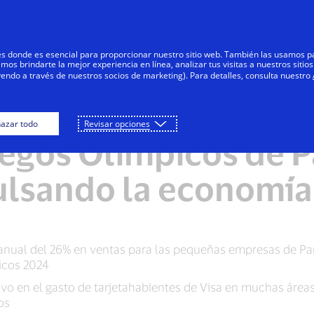
Saltar al contenido
Personas
Negocios
Innovadores
res donde es esencial para proporcionar nuestro sitio web. También las usamos p
s brindarte la mejor experiencia en línea, analizar tus visitas a nuestros sitios
yendo a través de nuestros socios de marketing). Para detalles, consulta nuestro
 Visa muestran cómo
azar todo
Revisar opciones
uegos Olímpicos de P
ulsando la economía
anual del 26% en ventas para las pequeñas empresas de Parí
picos 2024
ivo en el gasto de tarjetahabientes de Visa en muchas área
os