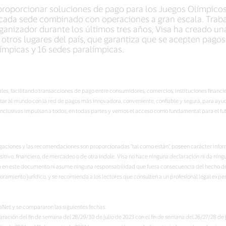
proporcionar soluciones de pago para los Juegos Olímpicos
a cada sede combinado con operaciones a gran escala. Trab
anizador durante los últimos tres años, Visa ha creado una
 otros lugares del país, que garantiza que se acepten pagos
ímpicas y 16 sedes paralímpicas.
itales, facilitando transacciones de pago entre consumidores, comercios, instituciones fina
ectar al mundo con la red de pagos más innovadora, conveniente, confiable y segura, para ay
clusivas impulsan a todos, en todas partes y vemos el acceso como fundamental para el fu
estigaciones y las recomendaciones son proporcionadas “tal como están”, poseen carácter inf
itivo, financiero, de mercadeo o de otra índole. Visa no hace ninguna declaración ni da ningu
a en este documento ni asume ninguna responsabilidad que fuera consecuencia del hecho de
oramiento jurídico, y se recomienda a los lectores que consulten a un profesional legal expe
saNet y se compararon las siguientes fechas:
ción del fin de semana del 28/29/30 de julio de 2023 con el fin de semana del 26/27/28 de j