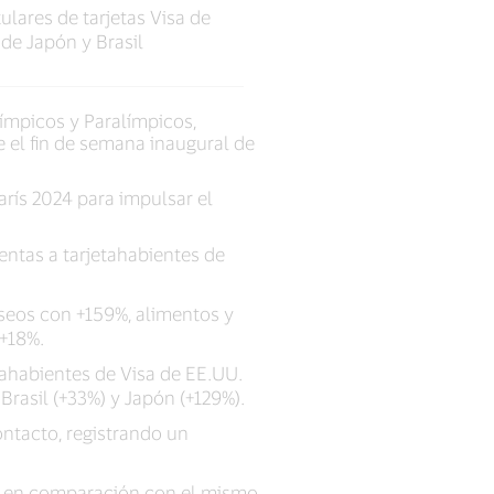
ulares de tarjetas Visa de
 de Japón y Brasil
límpicos y Paralímpicos,
 el fin de semana inaugural de
arís 2024 para impulsar el
ntas a tarjetahabientes de
useos con +159%, alimentos y
 +18%.
tahabientes de Visa de EE.UU.
 Brasil (+33%) y Japón (+129%).
ontacto, registrando un
9% en comparación con el mismo