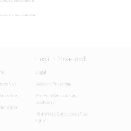
cución de al menos 45 días
cución de al menos 45 días
Legal + Privacidad
rte
Legal
as de Visa
Aviso de Privacidad
 nosotros
Preferencias sobre las
cookies
de tarjeta
Términos y Condiciones Visa
Club