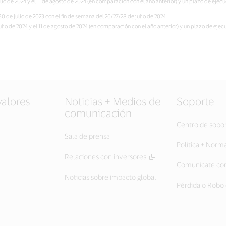
julio de 2024 y el 11 de agosto de 2024 (en comparación con el año anterior) y un plazo de eje
0 de julio de 2023 con el fin de semana del 26/27/28 de julio de 2024
 julio de 2024 y el 11 de agosto de 2024 (en comparación con el año anterior) y un plazo de eje
valores
Noticias + Medios de
Soporte
comunicación
Centro de sopo
Sala de prensa
Política + Norm
Relaciones con inversores
Comunícate con
Noticias sobre impacto global
Pérdida o Robo 