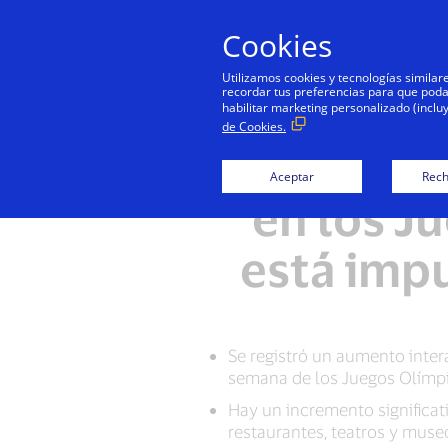
Cookies
Utilizamos cookies y tecnologías simila
recordar tus preferencias para que podamo
habilitar marketing personalizado (inclu
de Cookies.
Datos de
Aceptar
Rech
en los J
está imp
Se registró un aumento inter
semana de los Juegos Olím
Hay un incremento significat
restaurantes, teatros y muse