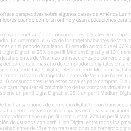
 ofrece perspectivas sobre algunos países de América Latina
idores cuando compran online y usan aplicaciones para c
la mayor penetración de consumidores digitales en compara
tudio. En Argentina, el 65% de los tarjetahabientes de Visa 
ones en el período analizado. El estudio arrojó que el 66% 
Light Digital, el 25% de perfil Medium Digital y el 10% tiene 
arjetahabientes de Visa hizo transacciones de comercio digit
g del porcentaje más alto de compradores digitales en la re
s con perfil Light Digital, 24% con perfil Medium Digital y 
rcentaje más alto de tarjetahabientes de Visa que hacen t
ada 10 consumidores usan estos canales para comprar. El a
lave para impulsar el crecimiento de las compras virtuales 
 tiene un perfil Light Digital, el 28% un perfil Medium Digita
e las transacciones de comercio digital fueron transaccion
rjetahabientes de Visa usaron canales en línea y aplicacion
ompradores tiene un perfil Light Digital, 27% un perfil Medi
ón de usuarios con perfil High Digital entre todos los país
jetahabientes de Visa hizo transacciones de comercio digita