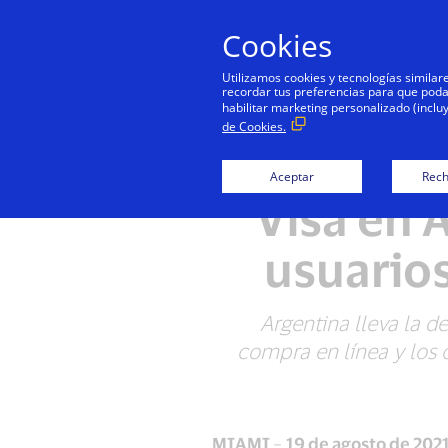
Cookies
Utilizamos cookies y tecnologías simila
recordar tus preferencias para que podamo
habilitar marketing personalizado (inclu
de Cookies.
Cuatro d
Aceptar
Rech
Visa en 
usuarios
Argentina lleva la 
compra en línea y los
MIAMI
–
19 de agosto de 202