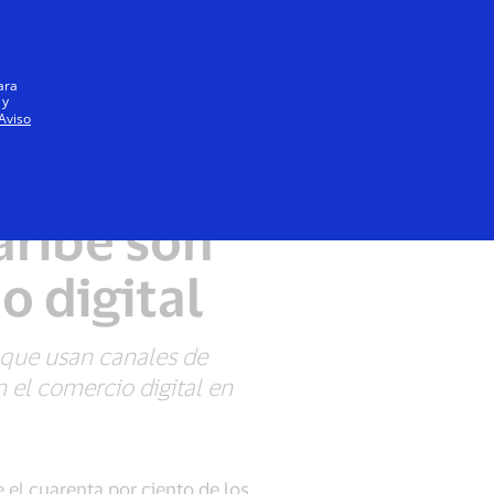
Iniciar sesión / registrarse
Todos
ara
 y
Aviso
idores de
aribe son
o digital
 que usan canales de
el comercio digital en
 el cuarenta por ciento de los