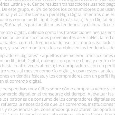
érica Latina y el Caribe realizan transacciones usando pag
 De este grupo, el 5% de todos los consumidores que usan 
ina y el Caribe tiene un perfil High Digital mientras que el
arios con un perfil Light Digital (más bajo). Visa Digital S
g & Analytics para analizar las tendencias y el impacto de 
omercio digital, definido como las transacciones hechas en 
rmación de transacciones provenientes de VisaNet, la red 
 variables, como la frecuencia de uso, los montos gastados
iempo, y a su vez monitorea los cambios en las tendencias 
mpradores digitales” - aquellos que hicieron transacciones d
 perfil Light Digital, quienes compran en línea y dentro d
hasta cuatro veces al mes); los compradores con un perfil
o veces al mes en comercio digital, y usan estos canales
nes en tiendas físicas, y los compradores con un perfil Hig
 el comercio digital.
ece perspectivas muy útiles sobre cómo compra la gente y 
mercio digital en el transcurso del tiempo. Al evaluar las 
e los patrones de consumo de los compradores digitales so
to refuerza la necesidad de que los comercios, instituciones 
rtas y experiencias del consumidor que capturen las oportu
ital", dijo Javier Vázquez, jefe regional de Visa Consulting