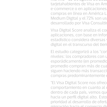
tarjetahabientes de Visa en Am
e-commerce o en aplicaciones.
compras en línea en América Lat
Medium Digital y el 72% son usu
desarrollado por Visa Consultin
Visa Digital Score analiza el c
aplicaciones, con base en info
estadístico considera diversas
digital en el transcurso del t
El estudio categorizó a los "co
niveles: los compradores con un
esporádicamente (en promedio 
promedio compran más de cuatr
siguen haciendo más transaccio
compras predominantemente en
"El Visa Digital Score nos ofr
comportamiento en cuanto al co
dentro de cada país, vemos qu
hacia un perfil digital alto. Es
prioridad al desarrollo de ofe
migración hacia el comercio dig