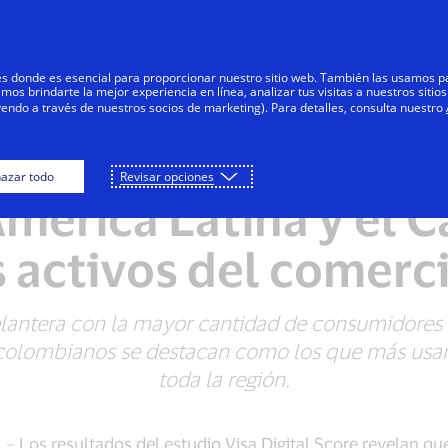
Saltar al contenido
Personas
Negocios
Innovadores
res donde es esencial para proporcionar nuestro sitio web. También las usamos p
s brindarte la mejor experiencia en línea, analizar tus visitas a nuestros sitios
yendo a través de nuestros socios de marketing). Para detalles, consulta nuestro
e cada diez consum
azar todo
Revisar opciones
América Latina y el C
 activos del comerci
delantera con la mayor cantidad de consumidores
 colombianos se destacan como los que más usan 
toda la región.
1
– Los resultados del estudio Visa Digital Score revelan que