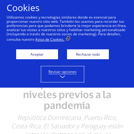
Saltar al contenido
Cookies
Utilizamos cookies y tecnologías similares donde es esencial para
proporcionar nuestro sitio web. También las usamos para recordar tus
preferencias para que podamos brindarte la mejor experiencia en línea,
Según Visa, las
analizar tus visitas a nuestros sitios y habilitar marketing personalizado
(incluyendo a través de nuestros socios de marketing). Para detalles,
transacciones de pago
consulta nuestro
Aviso de Cookies.
en América Latina y el
Aceptar
Rechazar todo
Caribe realizadas por
viajeros internacionales
Revisar opciones
están por encima de los
niveles previos a la
pandemia
República Dominicana, Puerto Rico,
Costa Rica, El Salvador y Paraguay están